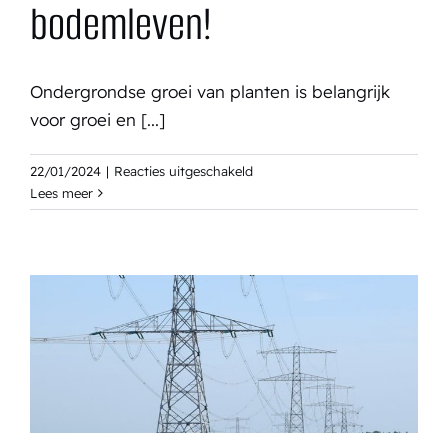
bodemleven!
Ondergrondse groei van planten is belangrijk
voor groei en [...]
voor
22/01/2024
|
Reacties uitgeschakeld
Grind
Lees meer
er
af,
groen
er
op:
maar
alleen
met
een
rijk
bodemleven!