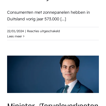
Consumenten met zonnepanelen hebben in
Duitsland vorig jaar 573.000 [...]
voor
22/01/2024
|
Reacties uitgeschakeld
Duitsland
Lees meer
installeert
recordaantal
van
573.000
thuisbatterijen