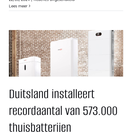
Netbeheerders
Lees meer
introduceren
tijdsblokgebonden
en
tijdsduurgebonden
transportrechten
Duitsland installeert
recordaantal van 573.000
thuisbatterijen