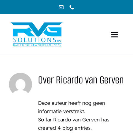
Ga
naar
inhoud
Toggl
Navig
Home
Showroom
Over
Ricardo van Gerven
Onze diensten
Deze auteur heeft nog geen
Corporaties & VVE
informatie verstrekt.
So far Ricardo van Gerven has
Projecten
created 4 blog entries.