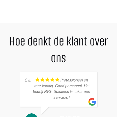
voor
onduidelijkheid’
Hoe denkt de klant over
ons
Professioneel en
zeer kundig. Goed personeel. Het
bedrijf RVG- Solutions is zeker een
aanrader!