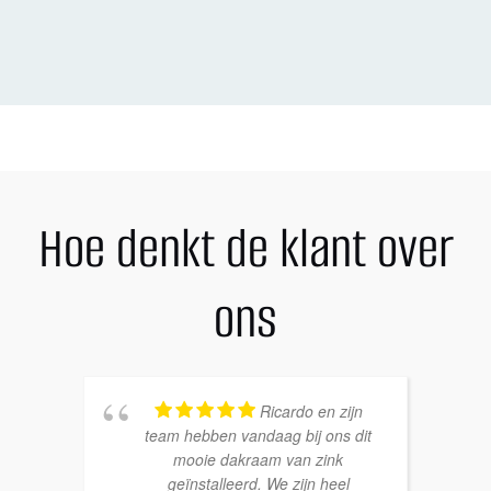
Hoe denkt de klant over
ons
Ricardo en zijn
team hebben vandaag bij ons dit
mooie dakraam van zink
geïnstalleerd. We zijn heel