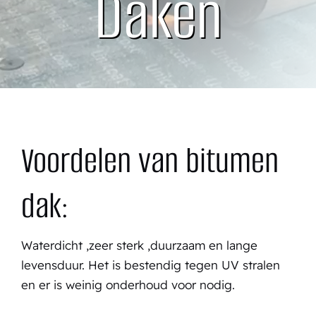
Daken
Contact
Voordelen van bitumen
dak:
Waterdicht ,z
eer sterk ,d
uurzaam en l
ange
levensduur.
Het is bestendig tegen UV stralen
en e
r is weinig onderhoud voor nodig.