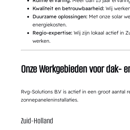
Ruime ervaring:
Meer dan 15 jaar ervarin
Kwaliteit en betrouwbaarheid:
Wij werken
Duurzame oplossingen:
Met onze solar we
energiekosten.
Regio-expertise:
Wij zijn lokaal actief in
werken.
Onze Werkgebieden voor d
ak- e
Rvg-Solutions B.V is actief in een groot aantal
zonnepaneleninstallaties.
Zuid-Holland