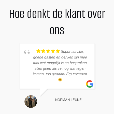
Hoe denkt de klant over
ons
Super service,
goede gasten en denken fijn mee
met wat mogelijk is en bespreken
alles goed als ze nog wat tegen
komen, top gedaan! Erg tevreden
NORMAN LEUNE