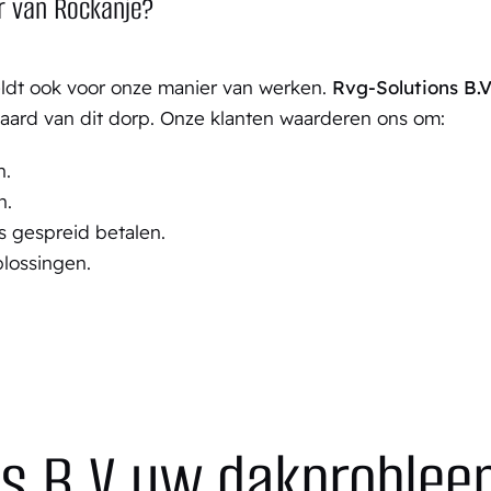
r van Rockanje?
eldt ook voor onze manier van werken.
Rvg-Solutions B.
aard van dit dorp. Onze klanten waarderen ons om:
n.
n.
ls gespreid betalen.
lossingen.
ns B.V uw dakproblee