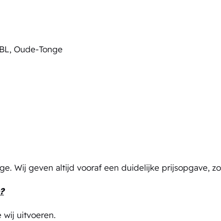
5 BL, Oude-Tonge
e. Wij geven altijd vooraf een duidelijke prijsopgave, z
?
 wij uitvoeren.